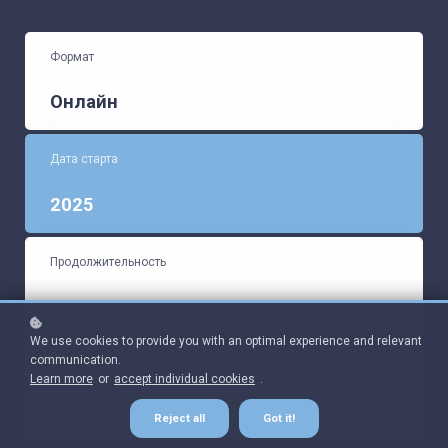
Формат
Онлайн
Дата старта
2025
Продолжительность
72 ак. ч.
We use cookies to provide you with an optimal experience and relevant
communication.
Время доступа к курсу
Learn more
or
accept individual cookies
.
1 месяц
Reject all
Got it!