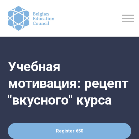
Activities
Contact us
Login
Register
Учебная
мотивация: рецепт
"вкусного" курса
Register
€50