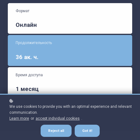
Формат
Онлайн
Продолжительность
36 ак. ч.
Время доступа
1 месяц
We use cookies to provide you with an optimal experience and relevant
communication.
Learn more
or
accept individual cookies
.
Reject all
Got it!